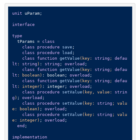
unit
 uParam;

interface
type
  tParams = 
class
class
procedure
save
;
class
procedure
load
;
class
function
getValue
(key: 
string
; 
defau
lt
: 
string
)
:
string
; 
overload
;

class
function
getValue
(key: 
string
; 
defau
lt
: boolean)
:
 boolean; 
overload
;

class
function
getValue
(key: 
string
; 
defau
lt
: integer)
:
 integer; 
overload
;

class
procedure
setValue
(key, value: 
strin
g
)
;
overload
;

class
procedure
setValue
(key: 
string
; valu
e: boolean)
;
overload
;

class
procedure
setValue
(key: 
string
; valu
e: integer)
;
overload
;

end
;

implementation