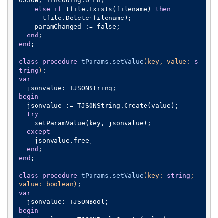
oJSON, TEncoding.UTF8)

else
if
 tfile.Exists(filename) 
then
      tfile.Delete(filename);

    paramChanged := false;

end
end
;

class
procedure
tParams
.
setValue
(key, value: 
s
tring
)
;
var
begin
  jsonvalue := TJSONString.Create(value);

try
    setParamValue(key, jsonvalue);

except
    jsonvalue.free;

end
end
;

class
procedure
tParams
.
setValue
(key: 
string
; 
value: boolean)
;
var
begin