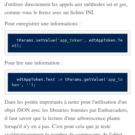
d'utiliser directement les appels aux méthodes set et get,
comme vous le feriez avec un fichier INI.
Pour enregistrer une informations :
  tParams.setValue(
'app_token'
, edtAppToken.Te
xt);
Pour lire une information :
  edtAppToken.Text := tParams.getValue(
'app_to
ken'
, 
''
);
Dans les points importants à noter pour l'utilisation d'un
objet JSON avec les librairies fournies par Embarcadero,
il faut savoir que la lecture d'une arborescence plante
lorsqu'il n'y en a pas. C'est pour cela que je teste
systématiquement le nombre de composants de l'objet