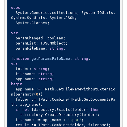
uses
  System.Generics.collections, System.IOUtils, 
System.SysUtils, System.JSON,

  System.Classes;

var
  paramChanged: boolean;

  paramList: TJSONObject;

  paramFileName: 
string
;

function
getParamsFileName
:
string
var
  folder: 
string
;

  filename: 
string
;

  app_name: 
string
begin
  app_name := TPath.GetFileNameWithoutExtensio
n(paramstr(
0
));

  folder := TPath.Combine(TPath.GetDocumentsPa
th, app_name);

if
not
 tdirectory.Exists(folder) 
then
    tdirectory.CreateDirectory(folder);

  filename := app_name + 
'.par'
;
