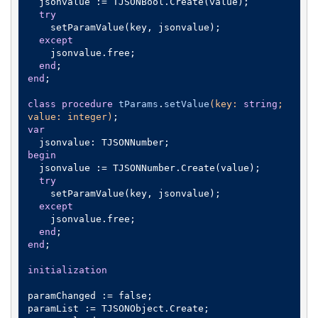
  jsonvalue := TJSONBool.Create(value);

try
    setParamValue(key, jsonvalue);

except
    jsonvalue.free;

end
end
;

class
procedure
tParams
.
setValue
(key: 
string
; 
value: integer)
;
var
begin
  jsonvalue := TJSONNumber.Create(value);

try
    setParamValue(key, jsonvalue);

except
    jsonvalue.free;

end
end
;

initialization
paramChanged := false;

paramList := TJSONObject.Create;
