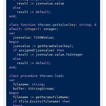
    result := jsonvalue.value

else
    result := 
default
end
;

class
function
tParams
.
getValue
(key: 
string
; 
d
efault
: integer)
:
var
begin
  jsonvalue := getParamValue(key);

if
 assigned(jsonvalue) 
then
    result := jsonvalue.value.ToInteger

else
    result := 
default
end
;

class
procedure
tParams
.
load
;
var
  filename: 
string
;

begin
  filename := getParamsFileName;

if
 tfile.Exists(filename) 
then
begin