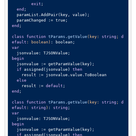
exit
;

end
;

  paramList.AddPair(key, value);

end
;

class
function
tParams
.
getValue
(key: 
string
; 
d
efault
: boolean)
:
var
begin
  jsonvalue := getParamValue(key);

if
 assigned(jsonvalue) 
then
    result := jsonvalue.value.ToBoolean

else
    result := 
default
end
;

class
function
tParams
.
getValue
(key: 
string
; 
d
efault
: 
string
)
:
string
var
begin
  jsonvalue := getParamValue(key);

if
 assigned(jsonvalue) 
then