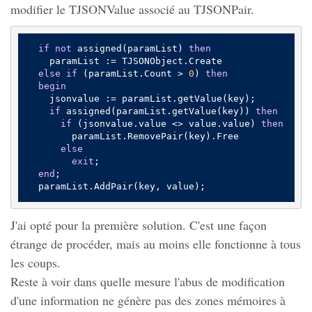
modifier le TJSONValue associé au TJSONPair.
if
not
 assigned(paramList) 
then
    paramList := TJSONObject.Create

else
if
 (paramList.Count > 
0
) 
then
begin
    jsonvalue := paramList.getValue(key);

if
 assigned(paramList.getValue(key)) 
then
if
 (jsonvalue.value <> value.value) 
then
        paramList.RemovePair(key).Free

else
exit
;

end
;

J'ai opté pour la première solution. C'est une façon
étrange de procéder, mais au moins elle fonctionne à tous
les coups.
Reste à voir dans quelle mesure l'abus de modification
d'une information ne génère pas des zones mémoires à