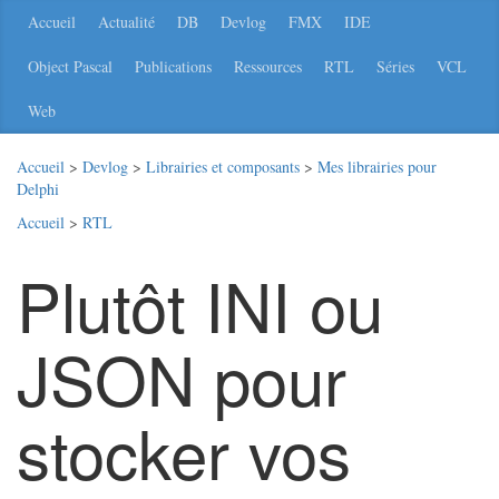
Accueil
Actualité
DB
Devlog
FMX
IDE
Object Pascal
Publications
Ressources
RTL
Séries
VCL
Web
Accueil
>
Devlog
>
Librairies et composants
>
Mes librairies pour
Delphi
Accueil
>
RTL
Plutôt INI ou
JSON pour
stocker vos