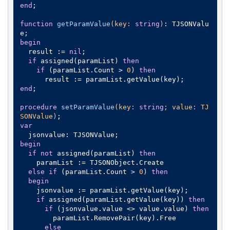
end
;

function
getParamValue
(key: 
string
)
:
 TJSONValu
begin
  result := 
nil
;

if
 assigned(paramList) 
then
if
 (paramList.Count > 
0
) 
then
end
;

procedure
setParamValue
(key: 
string
; value: TJ
SONValue)
;
var
begin
if
not
 assigned(paramList) 
then
    paramList := TJSONObject.Create

else
if
 (paramList.Count > 
0
) 
then
begin
    jsonvalue := paramList.getValue(key);

if
 assigned(paramList.getValue(key)) 
then
if
 (jsonvalue.value <> value.value) 
then
        paramList.RemovePair(key).Free

else