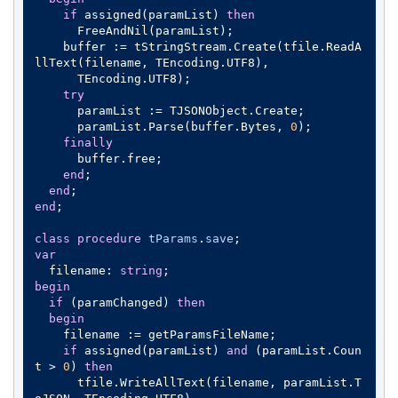
if
 assigned(paramList) 
then
      FreeAndNil(paramList);

    buffer := tStringStream.Create(tfile.ReadA
llText(filename, TEncoding.UTF8),

      TEncoding.UTF8);

try
      paramList := TJSONObject.Create;

      paramList.Parse(buffer.Bytes, 
0
);

finally
      buffer.free;

end
;

end
end
;

class
procedure
tParams
.
save
;
var
  filename: 
string
begin
if
 (paramChanged) 
then
begin
    filename := getParamsFileName;

if
 assigned(paramList) 
and
 (paramList.Coun
t > 
0
) 
then
      tfile.WriteAllText(filename, paramList.T